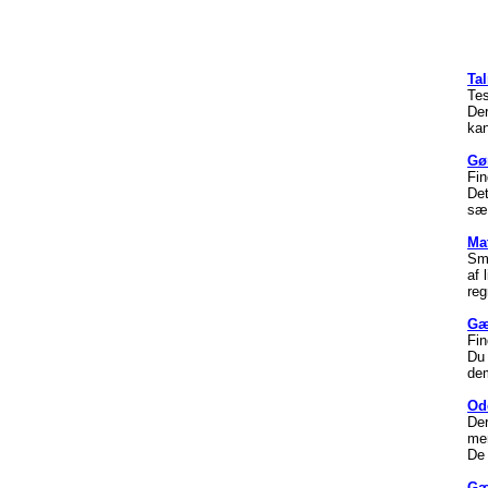
Ta
Tes
De
kan
Gø
Fin
Det
sæt
Ma
Små
af 
reg
Gæ
Fin
Du 
dem
Od
Der
men
De 
Gæ