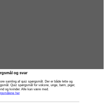
rgsmål og svar
ore samling af quiz spørgsmål. Der er både lette og
smål. Quiz spørgsmål for voksne, unge, børn, piger,
nd og kvinder. Alle kan være med.
rgsmålene her