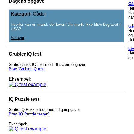
Dagens opgave
Gå
He
kla
Kategori:
Gåder
han
Hvorfor kan en mand, der lever i Danmark, ikke blive begravet i
Gå
USA?
Her
og 
Se svar
Det
Li
Her
Grubler IQ test
spø
Gratis dansk IQ test med 18 svære opgaver.
Prøv 'Grubler IQ test'
Eksempel:
IQ Puzzle test
Gratis IQ Puzzle test med 9 figuropgaver.
Prøv 'IQ Puzzle testen'
Eksempel: