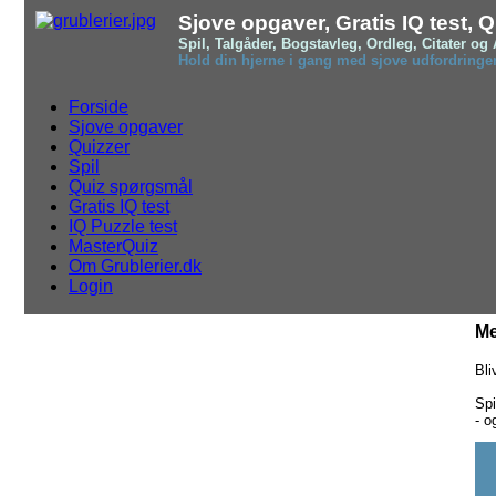
Sjove opgaver, Gratis IQ test, 
Spil, Talgåder, Bogstavleg, Ordleg, Citater 
Hold din hjerne i gang med sjove udfordringe
Forside
Sjove opgaver
Quizzer
Spil
Quiz spørgsmål
Gratis IQ test
IQ Puzzle test
MasterQuiz
Om Grublerier.dk
Login
Me
Bli
Spi
- 