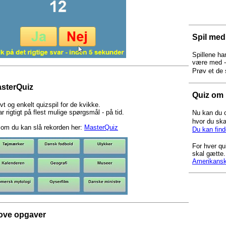
Spil med
Spillene ha
være med -
Prøv et de s
sterQuiz
Quiz om 
vt og enkelt quizspil for de kvikke.
r rigtigt på flest mulige spørgsmål - på tid.
Nu kan du 
hvor du ska
om du kan slå rekorden her:
MasterQuiz
Du kan fin
For hver qu
skal gætte.
Amerikansk
ove opgaver