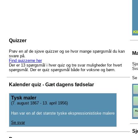
Quizzer
Prøv en af de sjove quizzer og se hvor mange spørgsmål du kan
Ma
svare på.
Find quizzerne her
Sjo
Der er 13 spørgsmål i hver quiz og tre svar muligheder for hvert
Sva
spørgsmål. Der er quiz spørgsmål både for voksne og børn.
Se 
Kalender quiz - Gæt dagens fødselar
Tysk maler
(7. august 1867 - 13. april 1956)
Han var en af det største tyske ekspressionistiske malere
Se svar
Sj