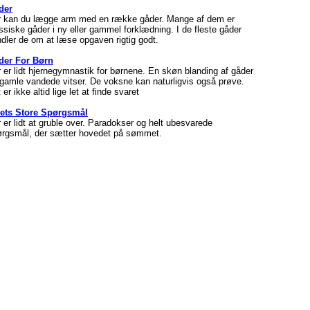
der
r kan du lægge arm med en række gåder. Mange af dem er
ssiske gåder i ny eller gammel forklædning. I de fleste gåder
dler de om at læse opgaven rigtig godt.
der For Børn
 er lidt hjernegymnastik for børnene. En skøn blanding af gåder
gamle vandede vitser. De voksne kan naturligvis også prøve.
 er ikke altid lige let at finde svaret
vets Store Spørgsmål
 er lidt at gruble over. Paradokser og helt ubesvarede
rgsmål, der sætter hovedet på sømmet.