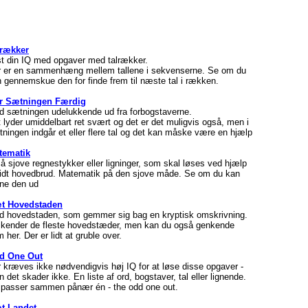
lrækker
t din IQ med opgaver med talrækker.
r er en sammenhæng mellem tallene i sekvenserne. Se om du
 gennemskue den for finde frem til næste tal i rækken.
r Sætningen Færdig
d sætningen udelukkende ud fra forbogstaverne.
 lyder umiddelbart ret svært og det er det muligvis også, men i
ningen indgår et eller flere tal og det kan måske være en hjælp
tematik
 sjove regnestykker eller ligninger, som skal løses ved hjælp
lidt hovedbrud. Matematik på den sjove måde. Se om du kan
ne den ud
t Hovedstaden
d hovedstaden, som gemmer sig bag en kryptisk omskrivning.
kender de fleste hovedstæder, men kan du også genkende
 her. Der er lidt at gruble over.
d One Out
 kræves ikke nødvendigvis høj IQ for at løse disse opgaver -
 det skader ikke. En liste af ord, bogstaver, tal eller lignende.
passer sammen pånær én - the odd one out.
t Landet