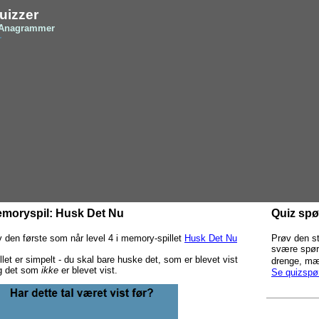
Quizzer
og Anagrammer
r
moryspil: Husk Det Nu
Quiz spø
v den første som når level 4 i memory-spillet
Husk Det Nu
Prøv den st
svære spørg
llet er simpelt - du skal bare huske det, som er blevet vist
drenge, mæ
og det som
ikke
er blevet vist.
Se quizspø