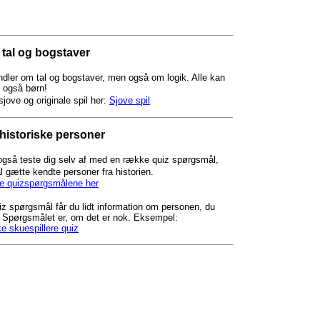
 tal og bogstaver
ndler om tal og bogstaver, men også om logik. Alle kan
 også børn!
jove og originale spil her:
Sjove spil
historiske personer
også teste dig selv af med en række quiz spørgsmål,
l gætte kendte personer fra historien.
de quizspørgsmålene her
iz spørgsmål får du lidt information om personen, du
 Spørgsmålet er, om det er nok. Eksempel:
e skuespillere quiz