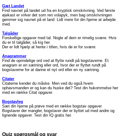
Gæt Landet
Find navnet på landet ud fra en kryptisk omskrivning. Ved første
øjekast er virker det som ren volapyk, men bag omskrivningen
gemmer sig navnet på et land. Lidt mere for din hjerne at arbejde
med.
Talgåder
Forskellige opgaver med tal. Nogle af dem er rimelig svære. Hvis
du er til talgåder, så kig her.
Der er lidt hjælp at hente i titlen, hvis de er for svære.
Anagrammer
Find de oprindelige ord ved at flytte rundt på bogstaverne. Et
anagram er en sætning eller ord, hvor der er flyttet rundt på
bogstaverne for at danne et nyt ord eller en ny sætning.
Citater
Citaterne kender du måske. Men ved du også hvem
ophavsmanden er og kan du huske det? Test din hukommelse her
med en række Citat opgaver.
Bogstavleg
Sæt din hjerne på prøve med en række bogstav opgaver.
Bogstaver der mangler, bogstaver der er byttet ud med andre og
lignende opgaver. Test din IQ gratis her.
Quiz spørgsmål og svar