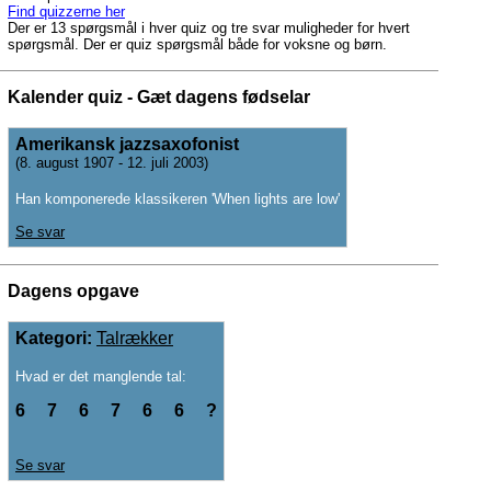
Find quizzerne her
Der er 13 spørgsmål i hver quiz og tre svar muligheder for hvert
spørgsmål. Der er quiz spørgsmål både for voksne og børn.
Kalender quiz - Gæt dagens fødselar
Amerikansk jazzsaxofonist
(8. august 1907 - 12. juli 2003)
Han komponerede klassikeren 'When lights are low'
Se svar
Dagens opgave
Kategori:
Talrækker
Hvad er det manglende tal:
6     7     6     7     6     6     ?
Se svar