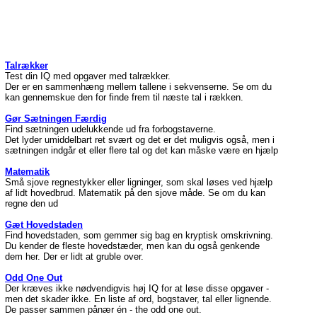
Talrækker
Test din IQ med opgaver med talrækker.
Der er en sammenhæng mellem tallene i sekvenserne. Se om du
kan gennemskue den for finde frem til næste tal i rækken.
Gør Sætningen Færdig
Find sætningen udelukkende ud fra forbogstaverne.
Det lyder umiddelbart ret svært og det er det muligvis også, men i
sætningen indgår et eller flere tal og det kan måske være en hjælp
Matematik
Små sjove regnestykker eller ligninger, som skal løses ved hjælp
af lidt hovedbrud. Matematik på den sjove måde. Se om du kan
regne den ud
Gæt Hovedstaden
Find hovedstaden, som gemmer sig bag en kryptisk omskrivning.
Du kender de fleste hovedstæder, men kan du også genkende
dem her. Der er lidt at gruble over.
Odd One Out
Der kræves ikke nødvendigvis høj IQ for at løse disse opgaver -
men det skader ikke. En liste af ord, bogstaver, tal eller lignende.
De passer sammen pånær én - the odd one out.