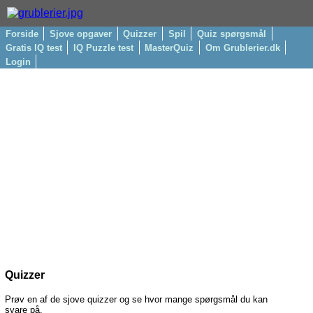
Forside
Sjove opgaver
Quizzer
Spil
Quiz spørgsmål
Gratis IQ test
IQ Puzzle test
MasterQuiz
Om Grublerier.dk
Login
Quizzer
Prøv en af de sjove quizzer og se hvor mange spørgsmål du kan
svare på.