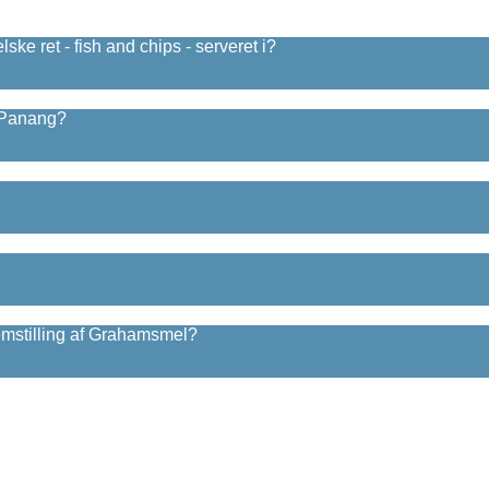
ske ret - fish and chips - serveret i?
n Panang?
remstilling af Grahamsmel?