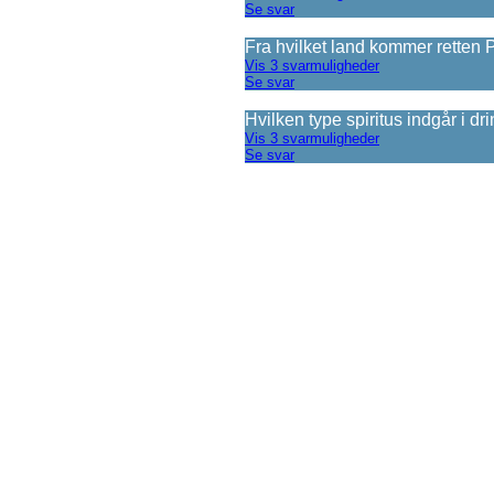
Se svar
Fra hvilket land kommer retten 
Vis 3 svarmuligheder
Se svar
Hvilken type spiritus indgår i dr
Vis 3 svarmuligheder
Se svar