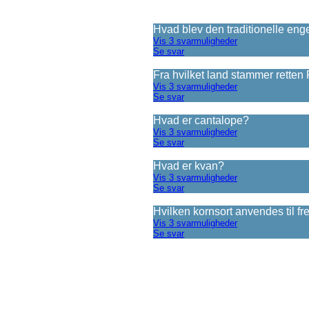
Hvad blev den traditionelle engel
Vis 3 svarmuligheder
Se svar
Fra hvilket land stammer rette
Vis 3 svarmuligheder
Se svar
Hvad er cantalope?
Vis 3 svarmuligheder
Se svar
Hvad er kvan?
Vis 3 svarmuligheder
Se svar
Hvilken kornsort anvendes til f
Vis 3 svarmuligheder
Se svar