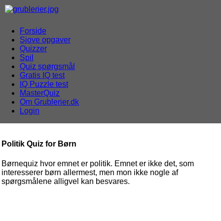
Forside
Sjove opgaver
Quizzer
Spil
Quiz spørgsmål
Gratis IQ test
IQ Puzzle test
MasterQuiz
Om Grublerier.dk
Login
Politik Quiz for Børn
Børnequiz hvor emnet er politik. Emnet er ikke det, som
interesserer børn allermest, men mon ikke nogle af
spørgsmålene alligvel kan besvares.