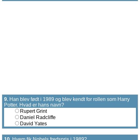
9.
Han blev født i 1989 og blev kendt for rollen som Harry
Potter. Hvad er hans navn?
Rupert Grint
Daniel Radcliffe
David Yates
10.
Hvem fik Nobels fredspris i 1989?