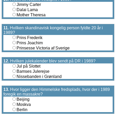
Jimmy Carter
Dalai Lama
Mother Theresa
11.
Hvilken skandinavisk kongelig person fyldte 20 år i
1989?
Prins Frederik
Prins Joachim
Prinsesse Victoria af Sverige
12.
Hvilken julekalender blev sendt på DR i 1989?
Jul på Slottet
Bamses Julerejse
Nissebanden i Grønland
13.
Hvor ligger den Himmelske fredsplads, hvor der i 1989
foregik en massakre?
Beijing
Moskva
Berlin