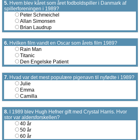
5.
Hvem blev kåret som året fodboldspiller i Danmark af
spillerforeningen i 1989?
Peter Schmeichel
Allan Simonsen
Brian Laudrup
6.
Hvilken film vandt en Oscar som årets film 1989?
Rain Man
Titanic
Den Engelske Patient
7.
Hvad var det mest populære pigenavn til nyfødte i 1989?
Julie
Emma
Camilla
8.
I 1989 blev Hugh Hefner gift med Crystal Harris. Hvor
stor var aldersforskellen?
40 år
50 år
60 år