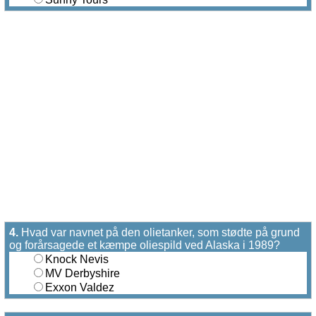
4.
Hvad var navnet på den olietanker, som stødte på grund
og forårsagede et kæmpe oliespild ved Alaska i 1989?
Knock Nevis
MV Derbyshire
Exxon Valdez