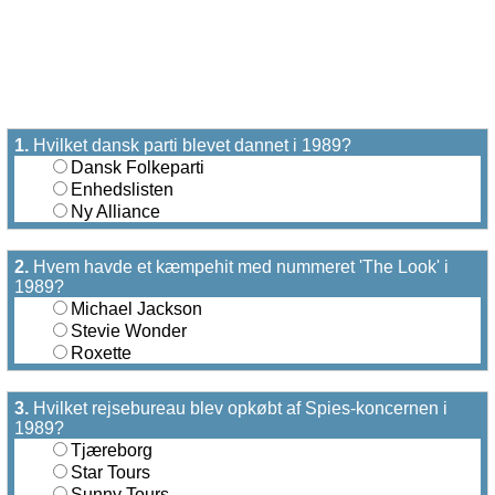
1.
Hvilket dansk parti blevet dannet i 1989?
Dansk Folkeparti
Enhedslisten
Ny Alliance
2.
Hvem havde et kæmpehit med nummeret 'The Look' i
1989?
Michael Jackson
Stevie Wonder
Roxette
3.
Hvilket rejsebureau blev opkøbt af Spies-koncernen i
1989?
Tjæreborg
Star Tours
Sunny Tours