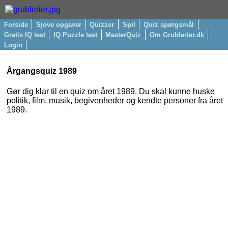
Forside
Sjove opgaver
Quizzer
Spil
Quiz spørgsmål
Gratis IQ test
IQ Puzzle test
MasterQuiz
Om Grublerier.dk
Login
Årgangsquiz 1989
Gør dig klar til en quiz om året 1989. Du skal kunne huske
politik, film, musik, begivenheder og kendte personer fra året
1989.