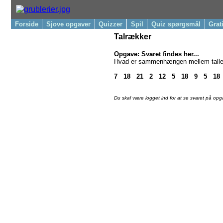
Forside
Sjove opgaver
Quizzer
Spil
Quiz spørgsmål
Grat
Talrækker
Opgave: Svaret findes her...
Hvad er sammenhængen mellem talle
7   18   21   2   12   5   18   9   5   18
Du skal være logget ind for at se svaret på op