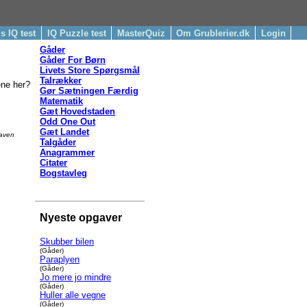
is IQ test
IQ Puzzle test
MasterQuiz
Om Grublerier.dk
Login
Gåder
Gåder For Børn
Livets Store Spørgsmål
Talrækker
ne her?
Gør Sætningen Færdig
Matematik
Gæt Hovedstaden
Odd One Out
Gæt Landet
gaven
Talgåder
Anagrammer
Citater
Bogstavleg
Nyeste opgaver
Skubber bilen
(Gåder)
Paraplyen
(Gåder)
Jo mere jo mindre
(Gåder)
Huller alle vegne
(Gåder)