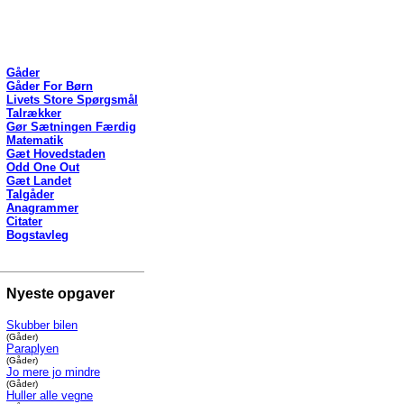
Gåder
Gåder For Børn
Livets Store Spørgsmål
Talrækker
Gør Sætningen Færdig
Matematik
Gæt Hovedstaden
Odd One Out
Gæt Landet
Talgåder
Anagrammer
Citater
Bogstavleg
Nyeste opgaver
Skubber bilen
(Gåder)
Paraplyen
(Gåder)
Jo mere jo mindre
(Gåder)
Huller alle vegne