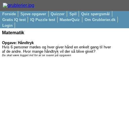
Forside
Sjove opgaver
Quizzer
Spil
Quiz spørgsmål
Gratis IQ test
IQ Puzzle test
MasterQuiz
Om Grublerier.dk
Login
Matematik
Opgave: Håndtryk
Hvis 6 personer mødes og hver giver hånd en enkelt gang til hver
af de andre. Hvor mange håndtryk vil der så blive givet?
Du skal være logget ind for at se svaret på opgaven