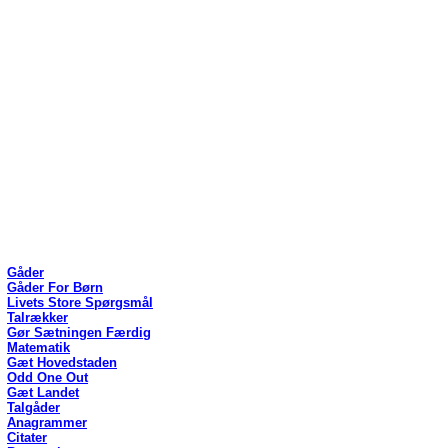
Gåder
Gåder For Børn
Livets Store Spørgsmål
Talrækker
Gør Sætningen Færdig
Matematik
Gæt Hovedstaden
Odd One Out
Gæt Landet
Talgåder
Anagrammer
Citater