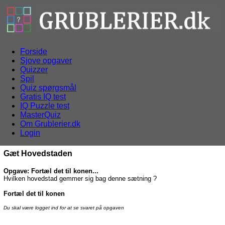
Forside
Sjove opgaver
Quizzer
Spil
Quiz spørgsmål
Gratis IQ test
IQ Puzzle test
MasterQuiz
Om Grublerier.dk
Login
Gæt Hovedstaden
Opgave: Fortæl det til konen...
Hvilken hovedstad gemmer sig bag denne sætning ?
Fortæl det til konen
Du skal være logget ind for at se svaret på opgaven