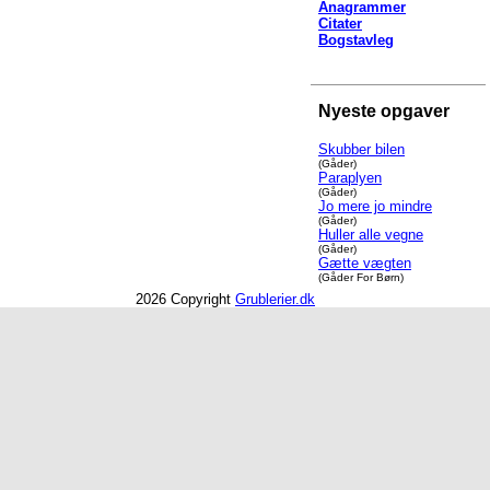
Anagrammer
Citater
Bogstavleg
Nyeste opgaver
Skubber bilen
(Gåder)
Paraplyen
(Gåder)
Jo mere jo mindre
(Gåder)
Huller alle vegne
(Gåder)
Gætte vægten
(Gåder For Børn)
2026 Copyright
Grublerier.dk