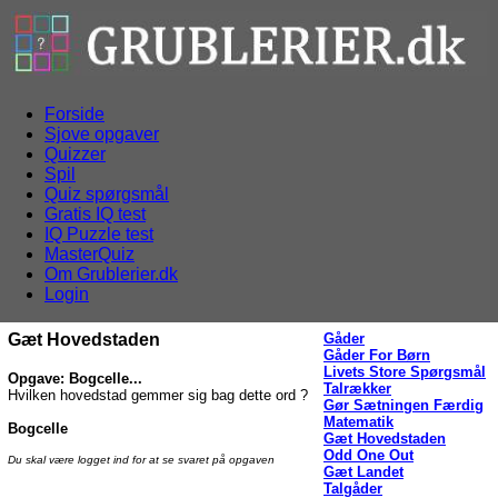
Forside
Sjove opgaver
Quizzer
Spil
Quiz spørgsmål
Gratis IQ test
IQ Puzzle test
MasterQuiz
Om Grublerier.dk
Login
Gæt Hovedstaden
Gåder
Gåder For Børn
Livets Store Spørgsmål
Opgave: Bogcelle...
Talrækker
Hvilken hovedstad gemmer sig bag dette ord ?
Gør Sætningen Færdig
Matematik
Bogcelle
Gæt Hovedstaden
Odd One Out
Du skal være logget ind for at se svaret på opgaven
Gæt Landet
Talgåder