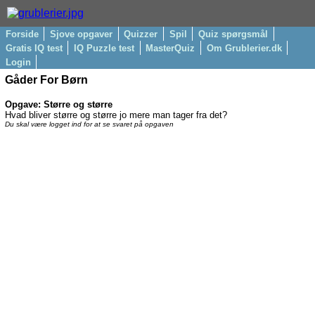
Forside
Sjove opgaver
Quizzer
Spil
Quiz spørgsmål
Gratis IQ test
IQ Puzzle test
MasterQuiz
Om Grublerier.dk
Login
Gåder For Børn
Opgave: Større og større
Hvad bliver større og større jo mere man tager fra det?
Du skal være logget ind for at se svaret på opgaven