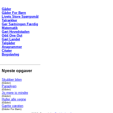
Gåder
Gåder For Børn
Livets Store Spørgsmål
Talrækker
Gør Sætningen Færdig
Matematik
Gæt Hovedstaden
Odd One Out
Gæt Landet
Talgåder
Anagrammer
Citater
Bogstavleg
Nyeste opgaver
Skubber bilen
(Gåder)
Paraplyen
(Gåder)
Jo mere jo mindre
(Gåder)
Huller alle vegne
(Gåder)
Gætte vægten
(Gåder For Børn)