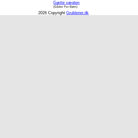
Gætte vægten
(Gåder For Børn)
2026 Copyright
Grublerier.dk