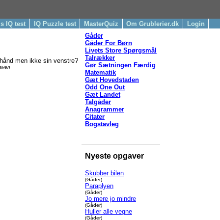
is IQ test
IQ Puzzle test
MasterQuiz
Om Grublerier.dk
Login
Gåder
Gåder For Børn
Livets Store Spørgsmål
Talrækker
 hånd men ikke sin venstre?
Gør Sætningen Færdig
gaven
Matematik
Gæt Hovedstaden
Odd One Out
Gæt Landet
Talgåder
Anagrammer
Citater
Bogstavleg
Nyeste opgaver
Skubber bilen
(Gåder)
Paraplyen
(Gåder)
Jo mere jo mindre
(Gåder)
Huller alle vegne
(Gåder)