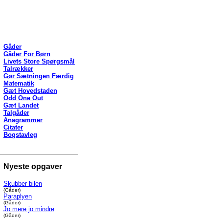
Gåder
Gåder For Børn
Livets Store Spørgsmål
Talrækker
Gør Sætningen Færdig
Matematik
Gæt Hovedstaden
Odd One Out
Gæt Landet
Talgåder
Anagrammer
Citater
Bogstavleg
Nyeste opgaver
Skubber bilen
(Gåder)
Paraplyen
(Gåder)
Jo mere jo mindre
(Gåder)