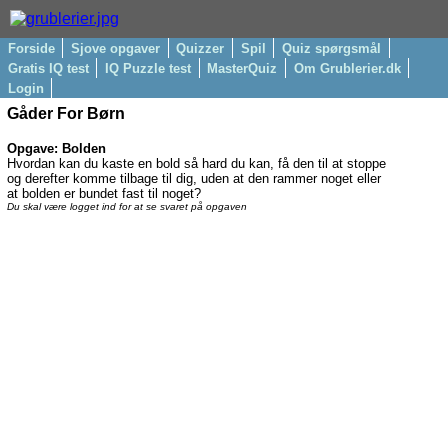
Forside
Sjove opgaver
Quizzer
Spil
Quiz spørgsmål
Gratis IQ test
IQ Puzzle test
MasterQuiz
Om Grublerier.dk
Login
Gåder For Børn
Opgave: Bolden
Hvordan kan du kaste en bold så hard du kan, få den til at stoppe
og derefter komme tilbage til dig, uden at den rammer noget eller
at bolden er bundet fast til noget?
Du skal være logget ind for at se svaret på opgaven