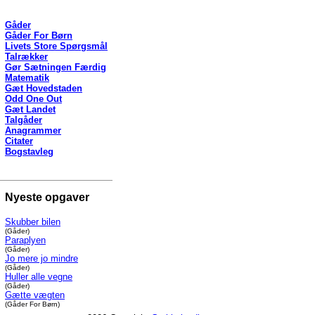
Gåder
Gåder For Børn
Livets Store Spørgsmål
Talrækker
Gør Sætningen Færdig
Matematik
Gæt Hovedstaden
Odd One Out
Gæt Landet
Talgåder
Anagrammer
Citater
Bogstavleg
Nyeste opgaver
Skubber bilen
(Gåder)
Paraplyen
(Gåder)
Jo mere jo mindre
(Gåder)
Huller alle vegne
(Gåder)
Gætte vægten
(Gåder For Børn)