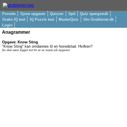
Forside
Sjove opgaver
Quizzer
Spil
Quiz spørgsmål
Gratis IQ test
IQ Puzzle test
MasterQuiz
Om Grublerier.dk
Login
Anagrammer
Opgave: Know Sting
"Know Sting" kan omdannes til en hovedstad. Hvilken?
Du skal være logget ind for at se svaret på opgaven