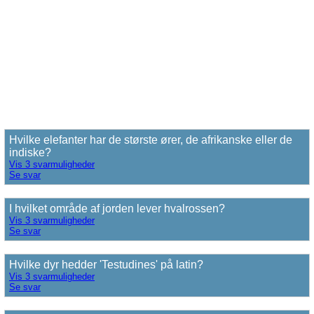
Hvilke elefanter har de største ører, de afrikanske eller de
indiske?
Vis 3 svarmuligheder
Se svar
I hvilket område af jorden lever hvalrossen?
Vis 3 svarmuligheder
Se svar
Hvilke dyr hedder 'Testudines' på latin?
Vis 3 svarmuligheder
Se svar