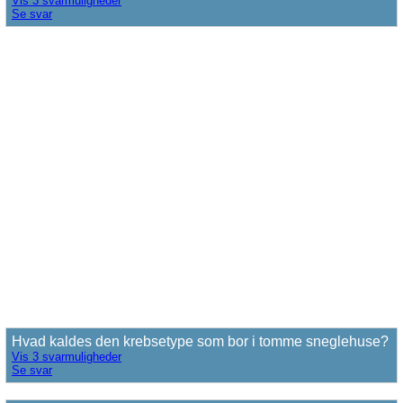
Vis 3 svarmuligheder
Se svar
Hvad kaldes den krebsetype som bor i tomme sneglehuse?
Vis 3 svarmuligheder
Se svar