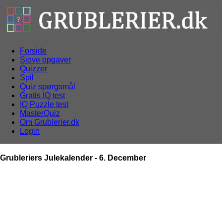
Forside
Sjove opgaver
Quizzer
Spil
Quiz spørgsmål
Gratis IQ test
IQ Puzzle test
MasterQuiz
Om Grublerier.dk
Login
Grubleriers Julekalender - 6. December