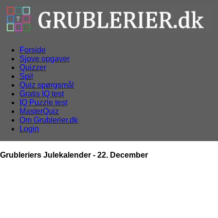
Forside
Sjove opgaver
Quizzer
Spil
Quiz spørgsmål
Gratis IQ test
IQ Puzzle test
MasterQuiz
Om Grublerier.dk
Login
Grubleriers Julekalender - 22. December